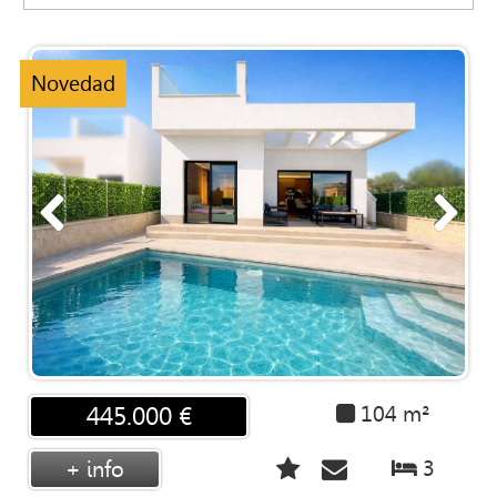
PUBLICA
TU
VIVIENDA
Novedad
CONTACTO
ASESORIA
104 m²
445.000 €
3
+ info