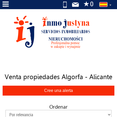
INICIO
NOSOTROS
SERVICIOS
EN
VENTA
EN
Venta propiedades Algorfa - Alicante
ALQUILER
BUSCAMOS
POR
TI
Ordenar