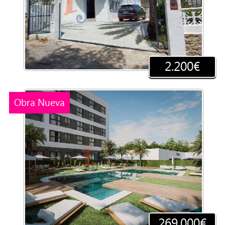
2.200€
Obra Nueva
269.000€