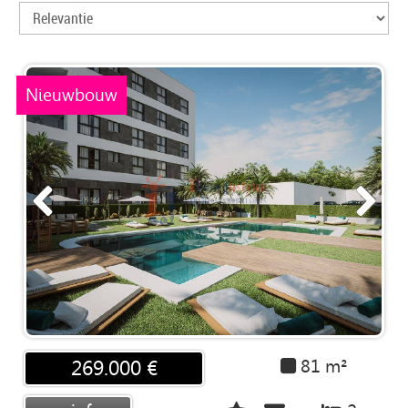
PUBLICEER
JE
THUIS
Nieuwbouw
CONTACT
ADVIES
81 m²
269.000 €