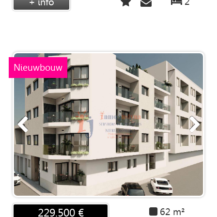
2
+ info
Nieuwbouw
62 m²
229.500 €