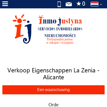
HOME
BEDRIJF
DIENSTEN
TE
KOOP
TE
Verkoop Eigenschappen La Zenia -
HUUR
Alicante
WIJ
ZOEKEN
NAAR
U
Orde