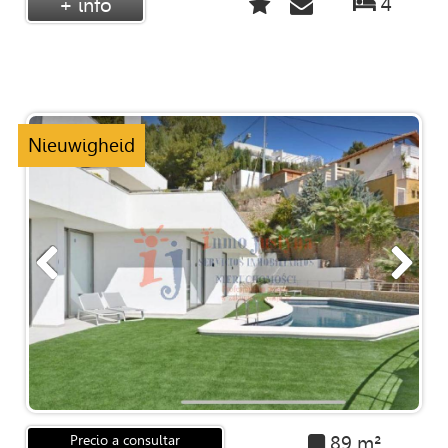
4
+ info
Nieuwigheid
89 m²
Precio a consultar