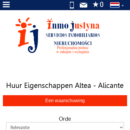
HOME
BEDRIJF
DIENSTEN
TE
KOOP
TE
Huur Eigenschappen Altea - Alicante
HUUR
WIJ
ZOEKEN
NAAR
Orde
U